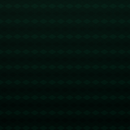
另一方面，*密尔沃基雄鹿*虽然在比赛中曾几度反扑，但总体上未能
找到有效的方法来限制快船的进攻。字母哥**扬尼斯·阿德托昆博**的
表现无可挑剔，他不仅在内线如鱼得水，还时不时飚中三分，尽显
全能身手。尽管他单打独斗拿下36分，但缺乏其他队友的有力支
持，使得雄鹿在关键时刻始终未能反超比分。
**分析这场比赛的胜负关键，快船的团队合作无疑是取胜的重要因素
之一**。除了哈登的个人表现，保罗·乔治和科怀·伦纳德等人的出色