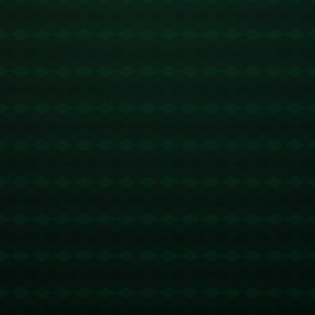
**黄蜂队的异议**
此次事件中，黄蜂队迅速联系NBA，质疑为何马威的体检结果会导
致交易取消。这一动作不仅反映出球队对交易的期望与计划，也显
示了他们对体检结果的质疑和对球员的支持。这并不是NBA首次出
现球队对体检结果提出异议的情况；过往也曾有球队通过**正式途径
**，要求对体检结果进行审核。
**健康因素的战略意义**
球员的健康状况对于NBA球队的战略非常关键。**健康的球员意味着
稳定的场上表现**，进而对比赛成绩有正面影响。因此，体检不过关
会让球队陷入进退两难的境地：即放弃潜力股，或者冒险承担健康
隐患。