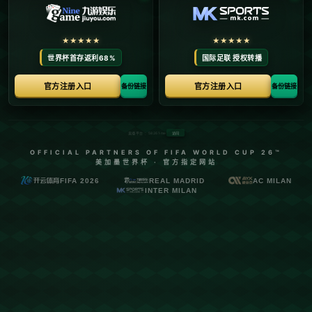
馬夏爾肌肉撕裂 曼聯官方：無緣足總杯決賽戰曼城.
{$eyou.field.add_time|MyDate='Y-m-d',###}
浏览次数：{eyou:arcclick /}次
返回列表
**馬夏爾肌肉撕裂，曼聯足總杯決賽戰曼城再添變數**
在本週的一場比賽後，曼聯球迷迎來了一個令人沮喪的消息：球隊
前鋒*安東尼·馬夏爾*因為肌肉撕裂確定無緣英格蘭足總杯決賽，這
對球隊無疑是一大打擊。這項由曼聯官方公布的消息雖然在預料之
中，但仍給決賽的形勢蒙上了陰影，因為這場對陣宿敵曼城的決賽
可能決定兩隊本賽季的命運走向。
### **馬夏爾的缺席對曼聯意味著什麼？**
作為球隊的核心攻擊手之一，馬夏爾本賽季儘管遭遇傷病困擾，仍
然是曼聯進攻線上不可或缺的一環。他在本賽季的英超聯賽中出場
21次，貢獻了6粒進球和2次助攻。他的百搭特質和靈活的跑位為球
隊前場注入了多樣性，尤其是在與曼城這樣的強敵交鋒時，馬夏爾
的存在能給防線帶來不小壓力。
然而，本次肌肉撕裂的傷病使馬夏爾不得不提前結束本賽季的征
程。這不僅讓曼聯在中前場的選擇更加局促，也讓主教練滕哈赫
（Erik ten Hag）必須迅速調整戰術，以應對曼城這樣的進攻猛獸。
### **曼聯是否做好了準備？**
在考慮馬夏爾的缺陣後，曼聯可使用的進攻選項似乎變得有限。在
這種情況下，主教練滕哈赫需要更多倚仗其他球員來填補馬夏爾留