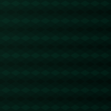
法律保護措施.
eyou:arcclick /}次
返回列表
**
業生涯的肯定。然而，近日西班牙球星埃爾莫索因未能入
護措施，並強調其中的不足對體育行業公平性產生的影