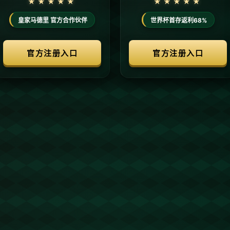
位置：
首页
>
新闻中心