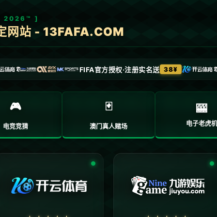
首页
公司简介
产品中心
新闻动态