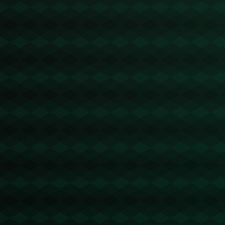
**埃爾
新闻中心
在當今
選國家
NEWS CENTER
響，這
企业新闻
行业资讯