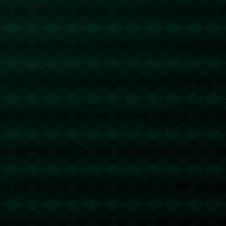
"意外落選"。他對外公開發表了聲明，稱部分球員在選
度。他尤其提到，現行的一些*法律保護措施*可能無法
律是否足以應對運動員面臨的多樣化挑戰？這些問題一時
技體育，法律對於「特殊個案的過度干預」有時可能會影
行的*潛在矛盾*。
位球員因私人或法律糾紛豁免某些選拔標準時，是否會對
劇矛盾。
用存在「模糊地帶」。例如，某些選拔條款或合約中是否
如，**2016年里約奧運會期間**，部分運動員因受特
引發了行業內對於「公平性的普遍討論」。
員因商業合同或政策特殊待遇影響了大賽機會。同樣的問