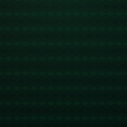
旧将的表现无疑为青岛队带来了绝对的士气提升。心理学研究表
明，球员对曾效力球队的比赛往往会有额外的动力，他们希望用优
异表现证明自己的价值。这一点在两名武汉三镇旧将身上体现得淋
漓尽致。一方是打入关键进球的锋线“尖刀”，另一方是用精准传球撕
破旧主防线的“助攻大师”。青岛队抓住了这一心理契机，用战术围绕
他们制定了针对性的打法。
同时，从武汉三镇的视角看，这场失败暴露了球队在防守端的失误
和心理调节问题。**对旧将的高压关注似乎削弱了三镇整体战术的稳
定性，或许他们寄望压制旧将而忽略了青岛未来的攻击端团队合
作。**对此，三镇主帅赛后发布会中也坦言，“这种失利令人难过，