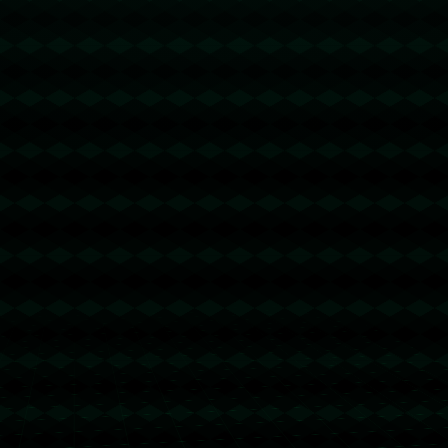
案例可以看出，类似的现象近几年在赛程紧密的职业联赛中屡见不
鲜。例如某欧洲联赛中，某支球队屡次在跨国比赛中遭遇失利，原
因分析中一致认为，旅途中的身心压力是致命伤。武汉三镇的这次
青岛之行无疑让人联想到这一问题，因客场赛事的高难度而表现不
佳，也让主客场差异成为球队管理的重点。
### 对武汉三镇未来的思考
尽管此次青岛之行以失败告终，但这场比赛的背后为武汉三镇敲响
了多个警钟：怎样在人员流动中避免资源浪费？遭遇客场挑战时如
何更好调整状态？如何面对旧将反戈时激发球队斗志？这些问题值
得球队高层深思。只有从失败中总结经验，进一步优化管理机制，
才能帮助球队走向更为辉煌的未来。
_Wuhan三镇遭遇旧将重击的案例或许是一时失利，但它折射出足球