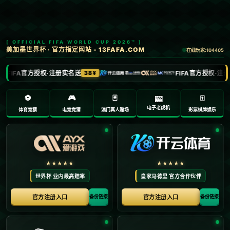
新闻中心
企业新闻
行业资讯