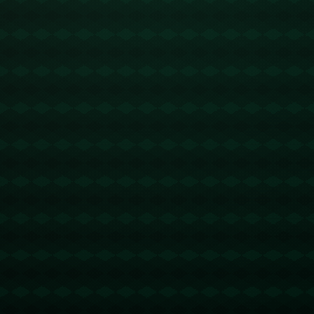
其上一次比赛中以绝对的技术优势击败对手，坚定了球迷们对她夺
冠的信心。此外，也不可忽视其他国家的强劲对手，他们在国际舞
台上的精彩表现同样让人刮目相看。日本的伊藤美诚和德国的波尔
等选手也蓄势待发，誓言要在2025年为自己的国家争得荣誉。
在**观众互动**方面，WTT新加坡大满贯极为注重增强观众的参与
感。今年，赛事主办方推出了多项线上互动活动，包括虚拟赛场体
验、乒乓球知识问答等。这些活动不仅能让全球各地的乒乓球迷即
便无法亲临现场，也能深度参与到赛事氛围中。此外，社交媒体平