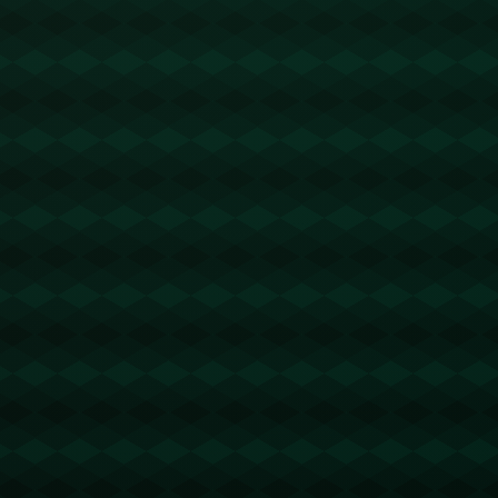
曼城后劲十足，冲刺末段显霸气