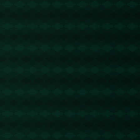
均得分高达24.8.
eyou:arcclick /}次
返回列表
瞩目。尤其是在赛季尾声阶段，他们总能以**超高的得
过去六年间英超最后10轮的**平均得分高达24.8分**，