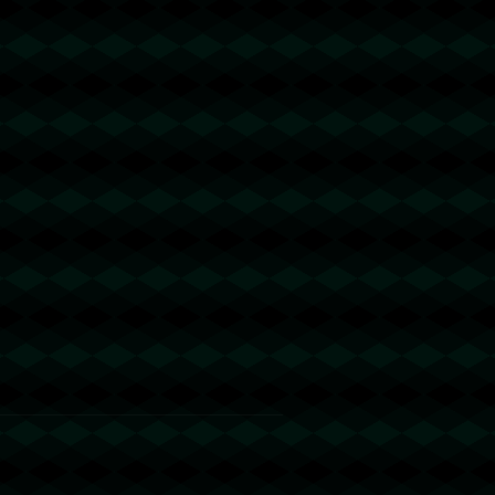
4.8**的数据表现显然再一次证明了他们后程发力的能
再是遥不可及的目标，而是一个合理乃至必然的发展趋