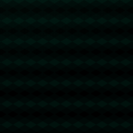
20-21赛季，他们在联赛最后10轮仅丢1分，以25分的成
决**。当时曼城以微弱劣势落后于红军，但他们通过卓越的
冠军奖杯。这场经典争冠中，曼城不仅每场比赛都会迅速取
多场关键战役，例如与莱斯特城一战的制胜远射。
后一轮，但依靠五连胜的结局与极高的稳定性，蓝月军团最