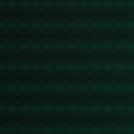
**四连
新闻中心
在过去
分效率*
NEWS CENTER
这一成
企业新闻
行业资讯