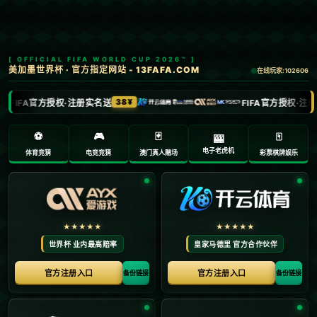
新闻中心
企业新闻
行业资讯