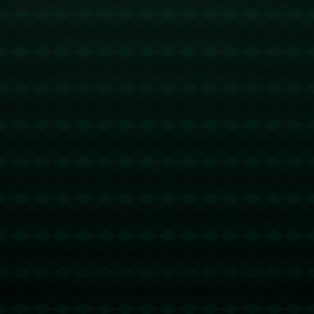
### **解析锡安5000分效率的背后：出勤低效难掩天才光芒**
**一、惊人的篮下效率**
数据显示，锡安职业生涯至今的命中率接近60%，这在联盟里几乎
前所未闻。尤其是在篮下区域，他的出手命中率甚至可以媲美历史
上最可靠的内线得分手。这得益于他的**爆发力、强大的身体天赋**
与出色的篮下脚步。他在对抗中展现出的协调性令人叹为观止，**即
使面对联盟顶级防守球员，他也能轻松完成终结。**
**二、团队的角色与体系搭配**
锡安能在有限的比赛场次中快速达成里程碑，与球队为他量身打造
的战术体系密不可分。鹈鹕队在拥有锡安时，明显倾向于由他作为
主攻核心，无论是快攻转化，还是阵地战的低位进攻，锡安几乎无
处不在。这样的战术安排帮助他最大限度地利用自身优势，为队伍
带来稳定的得分点。
**三、对比其他历史球员**
为了更好理解锡安的这一表现，我们不妨横向对比同样快速达成
5000分的伟大球员。乔丹在1980年代中期同样是以**极高的进攻效
率**创造最短场次纪录，而威尔特·张伯伦则在上古时期凭借压倒性
的身体优势统治比赛。相比之下，锡安能在**现代篮球更高节奏、更
严峻对抗的环境下**达成这一壮举，无疑更凸显了他的独一无二。
---
### **“健康”可能是唯一的障碍**
虽然锡安展现了历史级别的得分能力，但他职业生涯中的最大隐忧