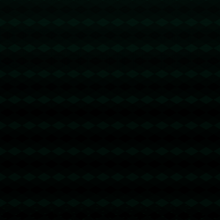
仍然是健康问题。从进入联盟开始的脚部伤病，到后续的膝盖和腿
部问题，锡安始终难以连续保持赛场状态，而这也导致外界对他未
来发展的期望有些担忧。提高出勤率是他进一步冲击更高荣誉的唯
一阻碍。
但即便如此，锡安依然保持着**不容忽视的统治力**。据统计，即使
他长期因伤缺阵，他的场均得分和效率仍始终维持在**全明星级别
**，远超许多同位置球员的水平。这无疑说明，只要锡安能够长期健
康，他的职业生涯上限是难以估量的。
---