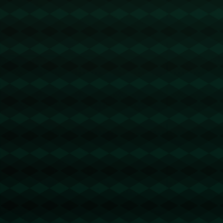
**类似案
回顾历
择退赛