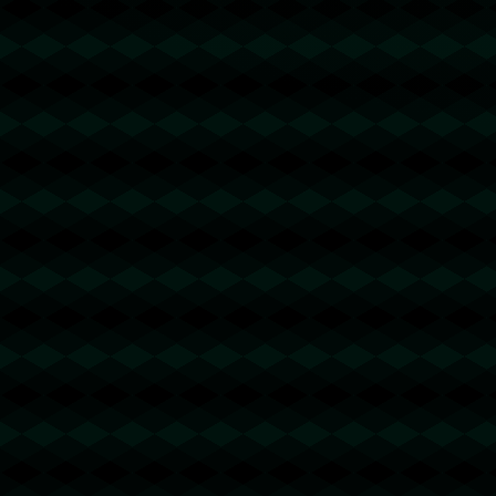
**解决
这场风
加透明
对手。
柯洁的