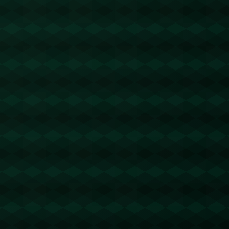
力的较量，更是心理和道德层面的博弈。在比赛中，选手
是一种冲击，但同时也提出了一个值得深思的问题：当选手
仅关乎个别选手的举动，而是对整个比赛机制的一次考
的一种抗争。然而，也有观众认为，**即使判罚存疑，