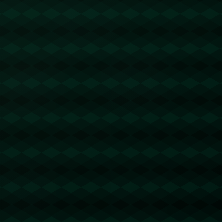
赛中，美国棋手鲍比·菲舍尔曾因对比赛环境的不满而选
的诉求同样不容忽视。