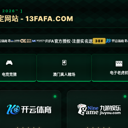
首页
公司简介
产品中心
新闻动态