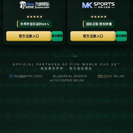
2025年NBA最新排名分析：骑士登顶东部，季后赛争夺白
热化.
{$eyou.field.add_time|MyDate='Y-m-d',###}
浏览次数：{eyou:arcclick /}次
返回列表
**2025年NBA最新排名分析：骑士登顶东部，季后赛争夺白热化**
*随着2025年NBA常规赛步入尾声，联盟的战况愈发焦灼，东部赛区
的排名更是几经波动。令人瞩目的是克利夫兰骑士队的强势崛起，
他们不仅成为东部赛区榜首，还展示了他们未来几年可能主导联盟
局势的潜力。这一变化让整个东部的季后赛争夺变得白热化，下面
让我们通过深度分析，带你了解本赛季的关键之处。*