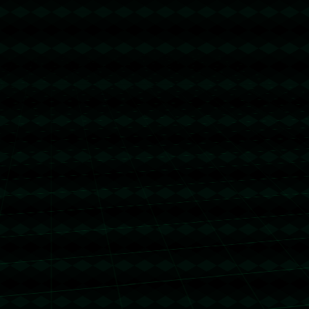
警惕。在东部赛区，热火和凯尔特人凭借自己的经验以及明星球员
有可能在季后赛制造麻烦。在常规赛的直接交锋中，骑士虽然对凯
尔特人保持绝对优势，但仍需要改进防守阵型以应对塔图姆的进攻
威胁。
与此同时，雄鹿和76人也虎视眈眈，尤其是字母哥和恩比德在季后
赛的统治力可能成为骑士难以逾越的障碍。因此，尽管骑士在常规
赛有不俗的表现，但季后赛将是真正的试炼。
---
通过分析可以看出，**骑士队在2025年东部赛区的崛起确实引人注
目**，他们在攻防两端所展现的均衡和深度成为登顶东部的关键。但
在季后赛来临之际，白热化的竞争局势才刚刚开始，最终究竟哪支
球队将主宰东部，仍需拭目以待。
瓊斯：我簡直是老將附體 進禁區就像喝水一樣容易.
科爾威爾續約切爾西至2029年！租借期間表現出色贏得主帥信
任！.
Copyright 2024
海星体育直播在线观看-高清免费赛事直播平台-海
星体育直播
All Rights by
海星体育