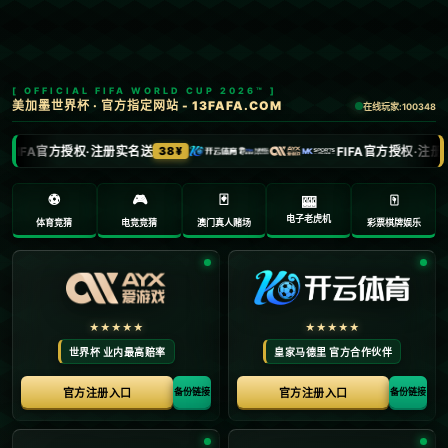
新闻中心
企业新闻
行业资讯