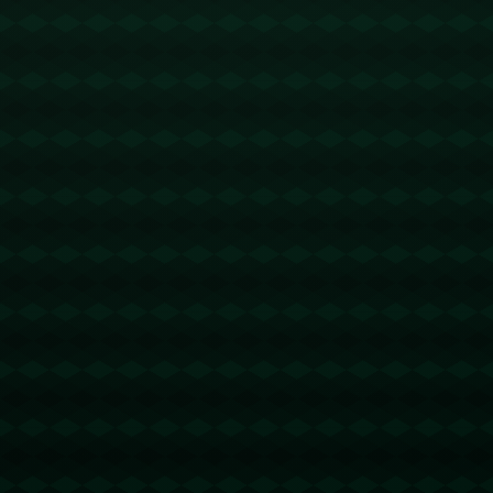
守承受了更大的压力，让河南嵩山一度在中前场找到突破的机会。
正如大家所料，牛梓屹的意外退场迅速成为舆论焦点，这也让人再
次关注当前中超联赛频发的伤病情况。球员们在高强度赛季中的健
康保障再度成为赛事组织者和球队需要深思的话题。
---
### **埃里克的重要失误：错失空门良机**
除了牛梓屹的退出，比赛中让球迷最为“抓狂”的瞬间无疑是长春亚泰
前锋**埃里克**的空门失机。当时，他在一次快速反击中接到边路传
球，对河南嵩山球门形成绝佳威胁。然而，或许是赛场压力过大，
埃里克的推射竟然偏离球门。这次**错过机会**让亚泰错失了绝杀的
黄金时刻，也使得河南嵩山得以保住一分。
埃里克的表现显然并未达到大家的预期。作为长春亚泰前场的关键
人物，他的任务不仅是进球，还需要带动全队的进攻节奏。本次错
失良机也让球迷对他后续的表现充满期待，同时让人思考是否需要
为亚泰前场引入更多新鲜血液。