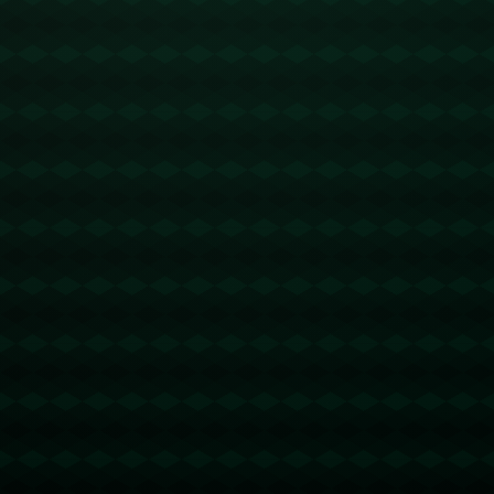
对于这场与灰熊的比赛，勇士的策略可能会继续以快速的节奏和灵
活的进攻为主。他们会利用高位挡拆创造空位投篮机会，同时加强
对篮板球的控制，以保障防守反击的效率。此外，勇士的防守端也
会给予对方不小的压力，通过增加对对方核心球员的防守强度，迫
使灰熊犯错。
*灰熊队的挑战与应对*
相比之下，灰熊队虽然在本赛季表现也很不错，但面对勇士的强力
挑战，他们需要寻找破解之道。灰熊的核心是莫兰特，他的突破能
力和速度常常能够搅乱对方的防线。然而，灰熊队本赛季在对抗强
队时，需要更加注重提高整体防守强度和团队协作。
灰熊可能会采用更具侵略性的防守策略，试图抑制勇士的投篮命中
率。同时，他们也需要加强外线的投篮，以此来分散勇士的防守注
意力。对于灰熊来说，此役不仅是对勇士的一次挑战，更是对自身
实力的一次检验。